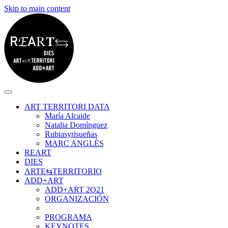
Skip to main content
ART TERRITORI DATA
María Alcaide
Natalia Domínguez
Rubiasyrisueñas
MARC ANGLÈS
REART
DIES
ARTE⇆TERRITORIO
ADD+ART
ADD+ART 2O21
ORGANIZACIÓN
PROGRAMA
KEYNOTES