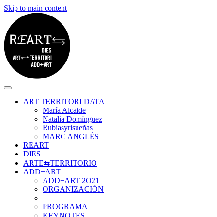
Skip to main content
ART TERRITORI DATA
María Alcaide
Natalia Domínguez
Rubiasyrisueñas
MARC ANGLÈS
REART
DIES
ARTE⇆TERRITORIO
ADD+ART
ADD+ART 2O21
ORGANIZACIÓN
PROGRAMA
KEYNOTES