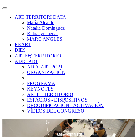
ART TERRITORI DATA
María Alcaide
Natalia Domínguez
Rubiasyrisueñas
MARC ANGLÈS
REART
DIES
ARTE⇆TERRITORIO
ADD+ART
ADD+ART 2O21
ORGANIZACIÓN
PROGRAMA
KEYNOTES
ARTE - TERRITORIO
ESPACIOS - DISPOSITIVOS
DECODIFICACIÓN - ACTIVACIÓN
VÍDEOS DEL CONGRESO