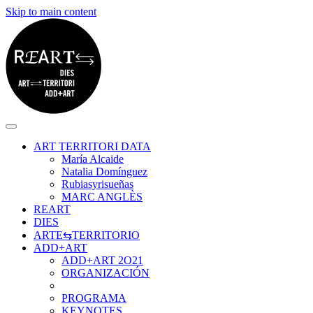
Skip to main content
ART TERRITORI DATA
María Alcaide
Natalia Domínguez
Rubiasyrisueñas
MARC ANGLÈS
REART
DIES
ARTE⇆TERRITORIO
ADD+ART
ADD+ART 2O21
ORGANIZACIÓN
PROGRAMA
KEYNOTES