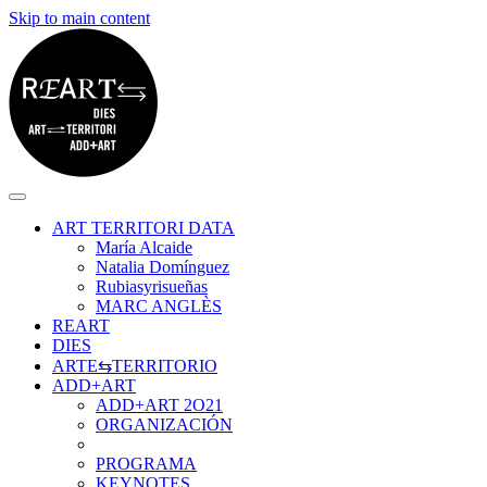
Skip to main content
ART TERRITORI DATA
María Alcaide
Natalia Domínguez
Rubiasyrisueñas
MARC ANGLÈS
REART
DIES
ARTE⇆TERRITORIO
ADD+ART
ADD+ART 2O21
ORGANIZACIÓN
PROGRAMA
KEYNOTES