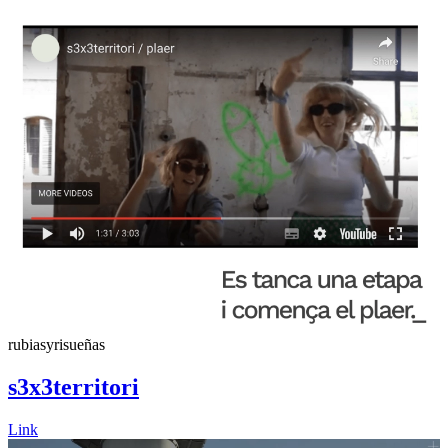
rubiasyrisueñas
s3x3territori
Link