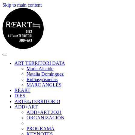
Skip to main content
ART TERRITORI DATA
María Alcaide
Natalia Domínguez
Rubiasyrisueñas
MARC ANGLÈS
REART
DIES
ARTE⇆TERRITORIO
ADD+ART
ADD+ART 2O21
ORGANIZACIÓN
PROGRAMA
KEYNOTES