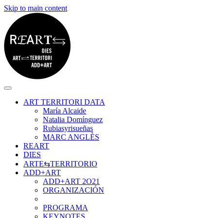
Skip to main content
ART TERRITORI DATA
María Alcaide
Natalia Domínguez
Rubiasyrisueñas
MARC ANGLÈS
REART
DIES
ARTE⇆TERRITORIO
ADD+ART
ADD+ART 2O21
ORGANIZACIÓN
PROGRAMA
KEYNOTES