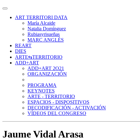
ART TERRITORI DATA
María Alcaide
Natalia Domínguez
Rubiasyrisueñas
MARC ANGLÈS
REART
DIES
ARTE⇆TERRITORIO
ADD+ART
ADD+ART 2O21
ORGANIZACIÓN
PROGRAMA
KEYNOTES
ARTE - TERRITORIO
ESPACIOS - DISPOSITIVOS
DECODIFICACIÓN - ACTIVACIÓN
VÍDEOS DEL CONGRESO
Jaume Vidal Arasa