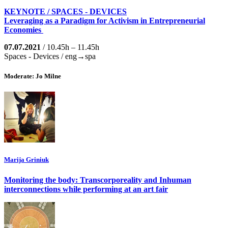
KEYNOTE / SPACES - DEVICES
Leveraging as a Paradigm for Activism in Entrepreneurial
Economies
07.07.2021
/ 10.45h – 11.45h
Spaces - Devices / eng→spa
Moderate: Jo Milne
Marija Griniuk
Monitoring the body: Transcorporeality and Inhuman
interconnections while performing at an art fair