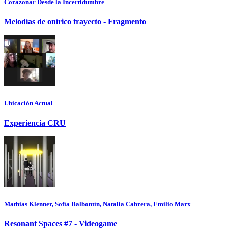
Corazonar Desde la Incertidumbre
Melodías de onírico trayecto - Fragmento
Ubicación Actual
Experiencia CRU
Mathias Klenner, Sofía Balbontín, Natalia Cabrera, Emilio Marx
Resonant Spaces #7 - Videogame